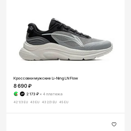
Кроссовки мужские Li-Ning LN Flow
8 690 ₽
2 173 ₽
× 4
платежа
42 1/3 EU
43 EU
43 2/3 EU
45 EU