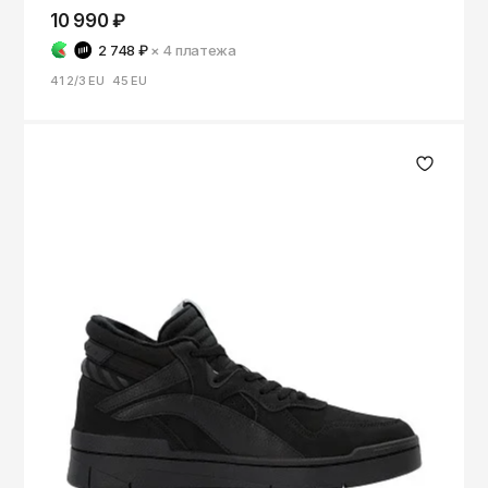
10 990 ₽
2 748 ₽
× 4
платежа
41 2/3 EU
45 EU