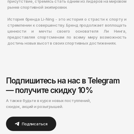
присутствие, стремясь стать одним из лидеров на мировом
рынке спортивной экипировки.
История бренда Li-Ning - это история о страсти к спорту и
стремлении к совершенству. Бренд продолжает воплощать
ценности и мечты своего основателя Ли Нинга,
предоставляя спортсменам по всему миру возможность
достичь новых высот в своих спортивных достижениях.
Подпишитесь на нас в Telegram
— получите скидку 10%
А также будьте в курсе новых поступлений,
скидок, акций и розыгрышей.
Подписаться