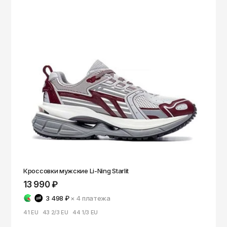
Кроссовки мужские Li-Ning Starlit
13 990 ₽
3 498 ₽
× 4
платежа
41 EU
43 2/3 EU
44 1/3 EU