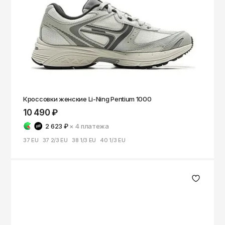
Чита
Элиста
Южно-Сахалинск
Якутск
Ярославль
Кроссовки женские Li-Ning Pentium 1000
10 490 ₽
2 623 ₽
× 4
платежа
37 EU
37 2/3 EU
38 1/3 EU
40 1/3 EU