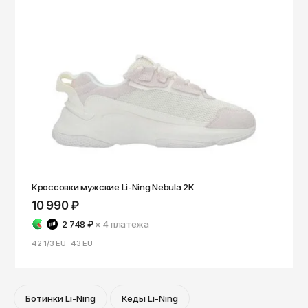
Кроссовки мужские Li-Ning Nebula 2K
10 990 ₽
2 748 ₽
× 4
платежа
42 1/3 EU
43 EU
Ботинки Li-Ning
Кеды Li-Ning