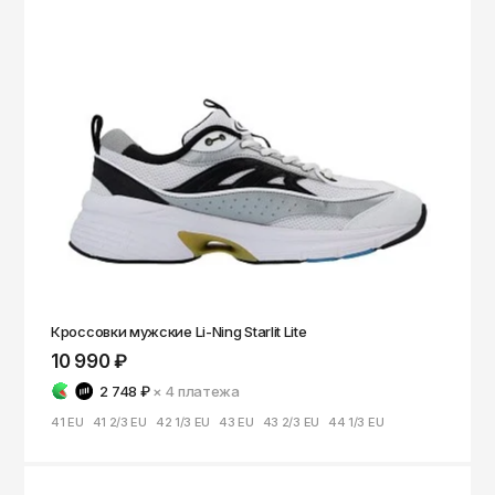
Кроссовки мужские Li-Ning Starlit Lite
10 990 ₽
2 748 ₽
× 4
платежа
41 EU
41 2/3 EU
42 1/3 EU
43 EU
43 2/3 EU
44 1/3 EU