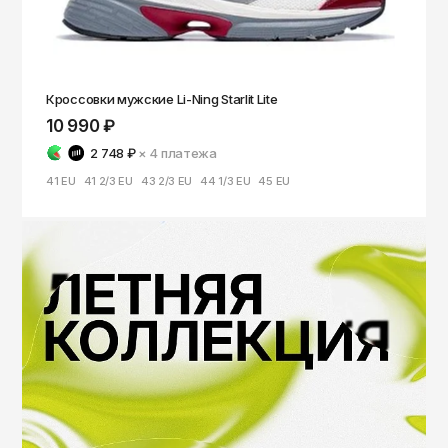
Кроссовки мужские Li-Ning Starlit Lite
10 990 ₽
2 748 ₽
× 4
платежа
41 EU
41 2/3 EU
43 2/3 EU
44 1/3 EU
45 EU