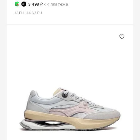
3 498 ₽
× 4
платежа
41 EU
44 1/3 EU