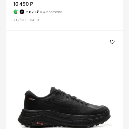
ОКТЯБРЬ
10 490 ₽
Омск
2 623 ₽
× 4
платежа
Орёл
41 2/3 EU
43 EU
Оренбург
Пенза
Пермь
Петрозаводск
Петропавловск-Камчатский
Псков
Ростов-на-Дону
Рязань
Самара
Санкт-Петербург
Саранск