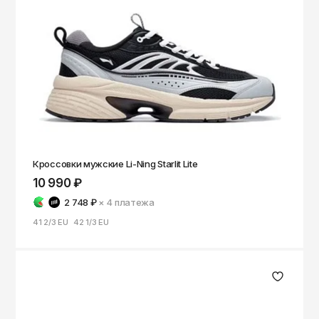
Кроссовки мужские Li-Ning Starlit Lite
10 990 ₽
2 748 ₽
× 4
платежа
41 2/3 EU
42 1/3 EU