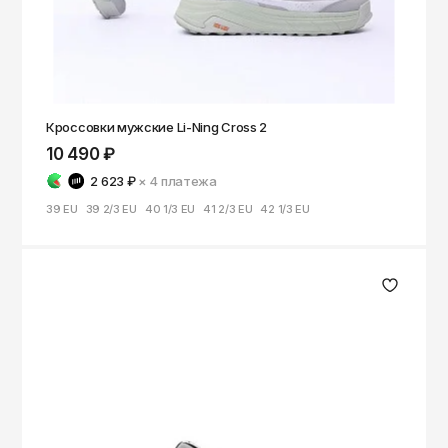
Томск
Тула
Тюмень
Улан-Удэ
Кроссовки мужские Li-Ning Cross 2
Ульяновск
10 490 ₽
Уфа
2 623 ₽
× 4
платежа
39 EU
39 2/3 EU
40 1/3 EU
41 2/3 EU
42 1/3 EU
Ухта
Хабаровск
Ханты-Мансийск
Чайковский
Чебоксары
Челябинск
Черкесск