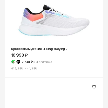
Кроссовки мужские Li-Ning Yueying 2
10 990 ₽
2 748 ₽
× 4
платежа
41 2/3 EU
44 1/3 EU