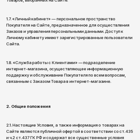
Киров
Товаров, выбранных на Сайте.
Krakatau
Шорты
Брюки
Комсомольск-на-Амуре
Lacoste
1.7. «Личный кабинет» — персональное пространство
Штаны
Кострома
Аксессуары
Покупателя на Сайте, предназначенное для осуществления
Levi's
Заказов и управления персональными данными. Доступ к
Краснодар
Шорты
Личному кабинету имеют зарегистрированные пользователи
Шапки
Li-Ning
Красноярск
Cайта.
Аксессуары
Шарфы
Курган
Napapijri
1.8. «Служба работы с Клиентами» — подразделение
Курск
Перчатки
Шапки
Native
интернет-магазина, осуществляющее информационную
Кызыл
поддержку и обслуживание Покупателя по всем вопросам,
Рюкзаки
Шарфы
New Balance
связанным с Заказом Товара в интернет-магазине.
Липецк
Сумки
Перчатки
Nike
Магадан
Кошельки
Рюкзаки
Obey
Магнитогорск
2. Общие положения
Носки
Сумки
Майкоп
Puma
2.1. Настоящие Условия, а также информация о товарах на
Ремни
Кошельки
Махачкала
Ragged Jeans
Сайте являются публичной офертой в соответствии со ст.435
и ч.2 ст.437 ГК РФ и содержат все существенные условия
Москва