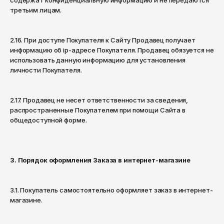
содержат конфиденциальную информацию и не передаются
Чита
третьим лицам.
Элиста
Южно-Сахалинск
2.16. При доступе Покупателя к Сайту Продавец получает
информацию об ip-адресе Покупателя. Продавец обязуется не
Якутск
использовать данную информацию для установления
Ярославль
личности Покупателя.
2.17. Продавец не несет ответственности за сведения,
распространенные Покупателем при помощи Сайта в
общедоступной форме.
3. Порядок оформления Заказа в интернет-магазине
3.1. Покупатель самостоятельно оформляет заказ в интернет-
магазине.