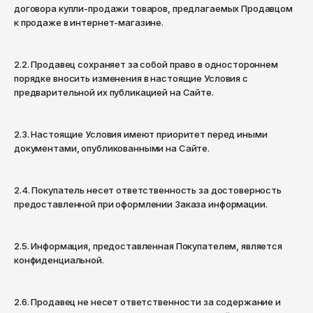
Кепки
Носки
Reebok
договора купли-продажи товаров, предлагаемых Продавцом
Мурманск
к продаже в интернет-магазине.
Панамы
Ремни
Ripndip
Набережные Челны
Очки
Кепки
Salomon
2.2. Продавец сохраняет за собой право в одностороннем
Назрань
порядке вносить изменения в настоящие Условия с
Трусы
Панамы
Saucony
Нальчик
предварительной их публикацией на Сайте.
Часы
Очки
Нефтекамск
SHU
2.3. Настоящие Условия имеют приоритет перед иными
Нефтеюганск
Прочее
Часы
The Hundreds
документами, опубликованными на Сайте.
Нижневартовск
Прочее
The North Face
Нижнекамск
2.4. Покупатель несет ответственность за достоверность
Thrasher
предоставленной при оформлении Заказа информации.
Нижний Новгород
Timberland
Новокузнецк
2.5. Информация, предоставленная Покупателем, является
Vans
Новосибирск
конфиденциальной.
Норильск
ZNY
2.6. Продавец не несет ответственности за содержание и
Обнинск