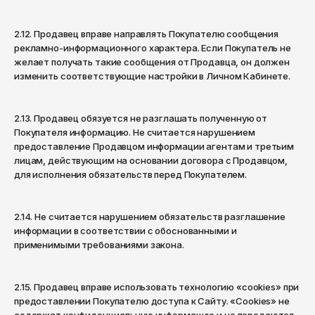
Томск
Тула
2.12. Продавец вправе направлять Покупателю сообщения
рекламно-информационного характера. Если Покупатель не
Тюмень
желает получать такие сообщения от Продавца, он должен
изменить соответствующие настройки в Личном Кабинете.
Улан-Удэ
Ульяновск
2.13. Продавец обязуется не разглашать полученную от
Уфа
Покупателя информацию. Не считается нарушением
предоставление Продавцом информации агентам и третьим
Ухта
лицам, действующим на основании договора с Продавцом,
Хабаровск
для исполнения обязательств перед Покупателем.
Ханты-Мансийск
2.14. Не считается нарушением обязательств разглашение
Чайковский
информации в соответствии с обоснованными и
применимыми требованиями закона.
Чебоксары
Челябинск
2.15. Продавец вправе использовать технологию «cookies» при
Черкесск
предоставлении Покупателю доступа к Сайту. «Cookies» не