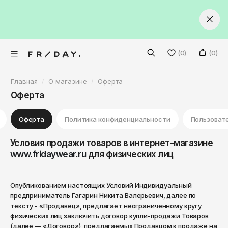
VKontakte
ИСКЛЮЧИТЕЛЬНО ОРИГИНАЛЬНЫЕ ТОВАРЫ
НАШИ МАГАЗИНЫ В ПЕРМИ: РЕВОЛ
СКИДК
Facebook
Twitter
Волгоград
(0)
(0)
Екатеринбург
Главная
О магазине
Оферта
Казань
Мужское
Оферта
Краснодар
Женское
Красноярск
Обувь
Оферта
Политика конфиденциальности
Пользоват
Бренды
Москва
Обувь
Кроссовки на лето
Условия продажи товаров в интернет-магазине
Нижний Новгород
Новинки
www.fridaywear.ru
для физических лиц
Все бренды
Ботинки
Кроссовки на лето
Санкт-Петербург
Скидки
Кроссовки
Ботинки
Adidas Originals
Опубликованием настоящих Условий Индивидуальный
Липецк
предприниматель Гагарин Никита Валерьевич, далее по
Абакан
Кеды
Кроссовки
Alpha Industries
тексту - «Продавец», предлагает неограниченному кругу
+7 (965) 579-03-90
физических лиц заключить договор купли-продажи Товаров
Анадырь
Сланцы
Кеды
Anta
(далее — «Договор»), предлагаемых Продавцом к продаже на