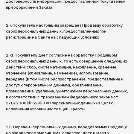
ОКТЯБРЬ
достоверность информации, предоставленной Покупателем
Омск
при оформлении Заказа.
Орёл
2.7. Покупатель настоящим разрешает Продавцу обработку
Оренбург
своих персональных данных, предоставленных при
Пенза
регистрации на Сайте на следующих условиях:
Пермь
2.7.1. Покупатель дает согласие на обработку Продавцом
Петрозаводск
своих персональных данных, то есть совершение следующих
действий: сбор, систематизация, накопление, хранение,
Петропавловск-Камчатский
уточнение (обновление, изменение), использование,
Псков
передача (в том числе распространение, предоставление и
доступ к персональным данным), обезличивание,
Ростов-на-Дону
блокирование, удаление, уничтожение персональных данных,
в соответствии с требованиями Федерального закона от
Рязань
27.07.2006 №152-ФЗ «О персональных данных» в целях
Самара
исполнения условий настоящей Оферты.
Санкт-Петербург
2.8. Перечень персональных данных, передаваемых Продавцу
Саранск
на обработку: фамилия, имя, отчество, дата и место