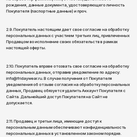
Саратов
рождения, данные документа, удостоверяющего личность
Покупателя (паспортные данные) и проч.
Севастополь
Сергиев Посад
2.9. Покупатель настоящим дает свое согласие на обработку
персональных данных с участием третьих лиц, привлеченных
Симферополь
Продавцом во исполнение своих обязательств в рамках
Смоленск
настоящей оферты.
Сочи
2.10. Покупатель вправе отозвать свое согласие на обработку
Ставрополь
персональных данных, отправив уведомление по адресу:
Старый Оскол
info@fridaywear.ru
. В случае получения от Покупателя
уведомления об отзыве согласия на обработку персональных
Стерлитамак
данных, Продавец обязуется удалить Аккаунт Покупателя с
Сайта. Дальнейший доступ Покупателя на Сайт не
Сыктывкар
допускается.
Тамбов
Тверь
2.11. Продавец и третьи лица, имеющие доступ к
персональным данным обеспечивают конфиденциальность
Тольятти
персональных данных в установленном законом порядке.