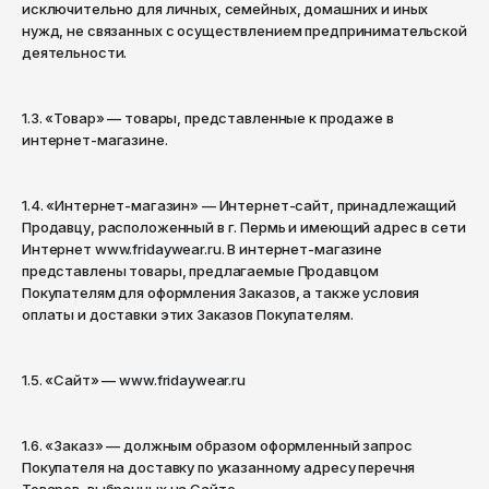
Вологда
Бомберы
исключительно для личных, семейных, домашних и иных
Одежда
Dr. Martens
нужд, не связанных с осуществлением предпринимательской
Воронеж
деятельности.
Одежда
Eastpak
Толстовки
Горно-Алтайск
Ellesse
Грозный
1.3. «Товар» — товары, представленные к продаже в
Олимпийки
Толстовки
интернет-магазине.
Екатеринбург
Fila
Свитеры
Олимпийки
Иваново
Fred Perry
1.4. «Интернет-магазин» — Интернет-сайт, принадлежащий
Рубашки
Cвитеры
Продавцу, расположенный в г. Пермь и имеющий адрес в сети
Ижевск
Helly Hansen
Интернет
www.fridaywear.ru
. В интернет-магазине
Лонгсливы
Рубашки
Иркутск
представлены товары, предлагаемые Продавцом
Hi-Tec
Покупателям для оформления Заказов, а также условия
Поло
Платья
Йошкар-Ола
оплаты и доставки этих Заказов Покупателям.
Hikes
Футболки
Лонгсливы
Казань
Hoka One One
Калининград
1.5. «Сайт» —
www.fridaywear.ru
Джинсы
Поло
Калуга
Huf
Брюки
Футболки
1.6. «Заказ» — должным образом оформленный запрос
Кемерово
Jordan
Покупателя на доставку по указанному адресу перечня
Штаны
Джинсы