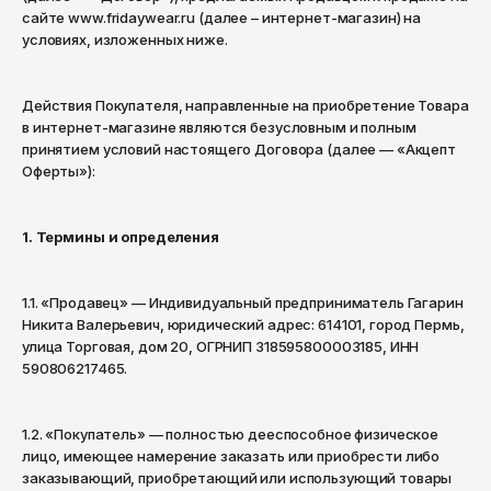
Магазины
Архангельск
сайте
www.fridaywear.ru
(далее – интернет-магазин) на
Уход за обувью
Сланцы
Anteater
условиях, изложенных ниже.
Астрахань
Войти
Уход за обувью
Asics
Барнаул
Верхняя одежда
Действия Покупателя, направленные на приобретение Товара
Carhartt WIP
Белгород
в интернет-магазине являются безусловным и полным
Верхняя одежда
Куртки на лето
принятием условий настоящего Договора (далее — «Акцепт
Биробиджан
Casio
Оферты»):
Анораки
Куртки на лето
Благовещенск
Champion
Ветровки
Анораки
Брянск
1. Термины и определения
Codered
Великий Новгород
Парки
Ветровки
Converse
1.1. «Продавец» — Индивидуальный предприниматель Гагарин
Владивосток
Пуховики
Парки
Никита Валерьевич, юридический адрес: 614101, город Пермь,
Crocs
улица Торговая, дом 20, ОГРНИП 318595800003185, ИНН
Владикавказ
Куртки
Пуховики
590806217465.
Diadora
Владимир
Жилеты
Куртки
Волгоград
Dickies
1.2. «Покупатель» — полностью дееспособное физическое
Бомберы
Жилеты
лицо, имеющее намерение заказать или приобрести либо
Волгодонск
Didriksons
заказывающий, приобретающий или использующий товары