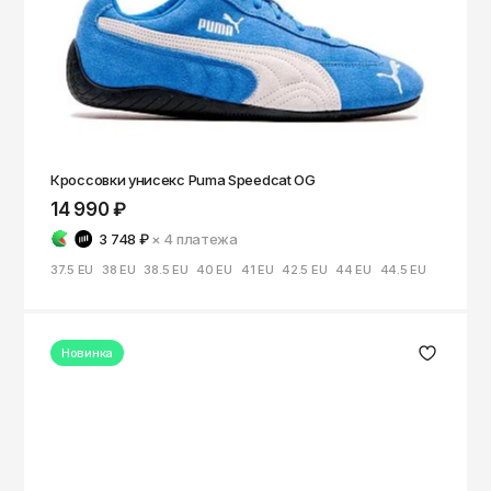
Кроссовки унисекс Puma Speedcat OG
14 990 ₽
3 748 ₽
× 4
платежа
37.5 EU
38 EU
38.5 EU
40 EU
41 EU
42.5 EU
44 EU
44.5 EU
Новинка