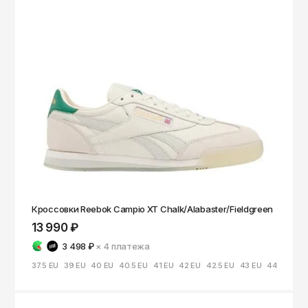
Кроссовки Reebok Campio XT Chalk/Alabaster/Fieldgreen
13 990 ₽
3 498 ₽
× 4
платежа
37.5 EU
39 EU
40 EU
40.5 EU
41 EU
42 EU
42.5 EU
43 EU
44 EU