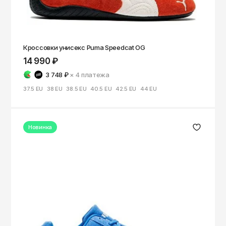
Кроссовки унисекс Puma Speedcat OG
14 990 ₽
3 748 ₽
× 4
платежа
37.5 EU
38 EU
38.5 EU
40.5 EU
42.5 EU
44 EU
Новинка