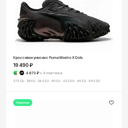
Кроссовки унисекс Puma Mostro X Dots
19 490 ₽
4 873 ₽
× 4
платежа
37.5 EU
38 EU
38.5 EU
40 EU
42.5 EU
44 EU
44.5 EU
Новинка