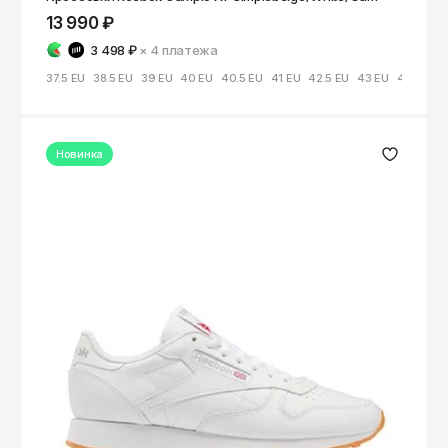
13 990 ₽
3 498 ₽
× 4
платежа
37.5 EU
38.5 EU
39 EU
40 EU
40.5 EU
41 EU
42.5 EU
43 EU
44 EU
Новинка