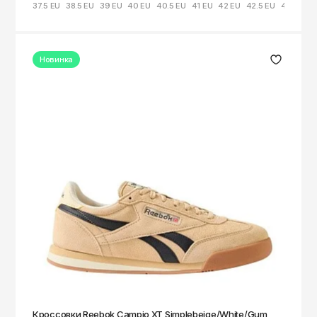
37.5 EU
38.5 EU
39 EU
40 EU
40.5 EU
41 EU
42 EU
42.5 EU
44 EU
Новинка
Кроссовки Reebok Campio XT Simplebeige/White/Gum