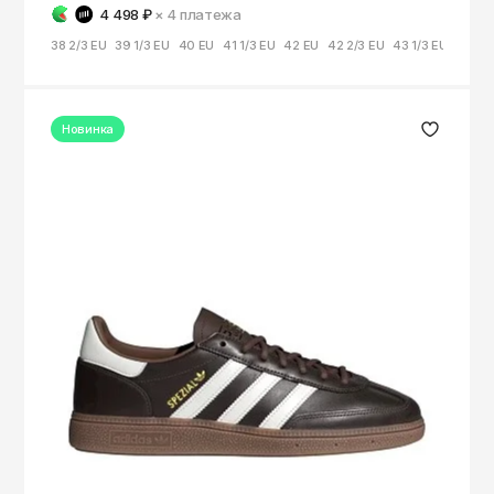
4 498 ₽
× 4
платежа
38 2/3 EU
39 1/3 EU
40 EU
41 1/3 EU
42 EU
42 2/3 EU
43 1/3 EU
44 EU
Новинка