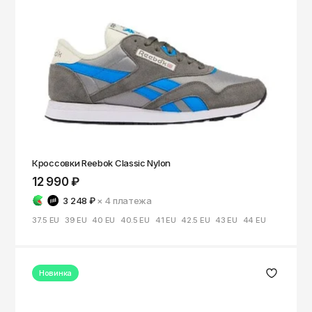
Кроссовки Reebok Classic Nylon
12 990 ₽
3 248 ₽
× 4
платежа
37.5 EU
39 EU
40 EU
40.5 EU
41 EU
42.5 EU
43 EU
44 EU
Новинка