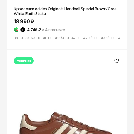
Кроссовки adidas Originals Handball Spezial Brown/Core
White/Earth Strata
18 990 ₽
4 748 ₽
× 4
платежа
38 EU
38 2/3 EU
40 EU
41 1/3 EU
42 EU
42 2/3 EU
43 1/3 EU
44 EU
45
Новинка