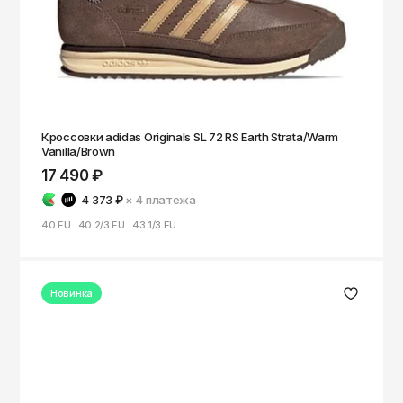
Кроссовки adidas Originals SL 72 RS Earth Strata/Warm
Vanilla/Brown
17 490 ₽
4 373 ₽
× 4
платежа
40 EU
40 2/3 EU
43 1/3 EU
Новинка