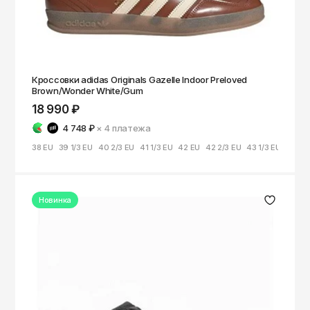
Кроссовки adidas Originals Gazelle Indoor Preloved
Brown/Wonder White/Gum
18 990 ₽
4 748 ₽
× 4
платежа
38 EU
39 1/3 EU
40 2/3 EU
41 1/3 EU
42 EU
42 2/3 EU
43 1/3 EU
44 EU
Новинка