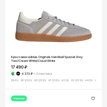
Кроссовки adidas Originals Handball Spezial Grey
Two/Cream White/Cloud White
17 490 ₽
4 373 ₽
× 4
платежа
38 EU
39 1/3 EU
40 2/3 EU
41 1/3 EU
42 EU
42 2/3 EU
44 EU
44 2/3 E
Новинка