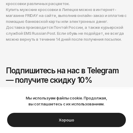
кроссовки различных расцветок.
Купить мужские кроссовки в Липецке можно в интернет-
магазине FRIDAY на сайте, выполнив онлайн-заказ и оплатив с
помощью банковской карты или электронных денег.
Доставка производится Почтой России, а также курьерской
службой EMS Russian Post. Если обувь не подойдет, ее всегда
можно вернуть в течение 14 дней после получения посылки.
Подпишитесь на нас в Telegram
— получите скидку 10%
А также будьте в курсе новых поступлений,
скидок, акций и розыгрышей.
Мы используем файлы cookie. Продолжая,
Ваш город Пермь?
вы соглашаетесь с их использованием.
Подписаться
Нет
Да
Хорошо