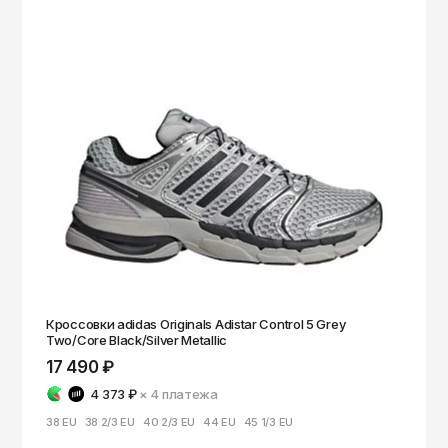
Кроссовки adidas Originals Adistar Control 5 Grey
Two/Core Black/Silver Metallic
17 490 ₽
4 373 ₽
× 4
платежа
38 EU
38 2/3 EU
40 2/3 EU
44 EU
45 1/3 EU