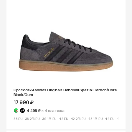
Чита
Элиста
Южно-Сахалинск
Якутск
Ярославль
Кроссовки adidas Originals Handball Spezial Carbon/Core
Black/Gum
17 990 ₽
4 498 ₽
× 4
платежа
38 EU
38 2/3 EU
39 1/3 EU
42 EU
42 2/3 EU
43 1/3 EU
44 EU
44 2/3 E