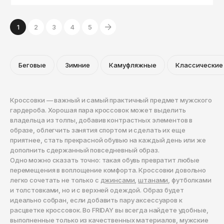
1
2
3
4
5
Беговые
Зимние
Камуфляжные
Классические
Кроссовки — важный и самый практичный предмет мужского
гардероба. Хорошая пара кроссовок может выделить
владельца из толпы, добавив контрастных элементов в
образе, облегчить занятия спортом и сделать их еще
приятнее, стать прекрасной обувью на каждый день или же
дополнить сдержанный повседневный образ.
Одно можно сказать точно: такая обувь превратит любые
перемещения в воплощение комфорта. Кроссовки довольно
легко сочетать не только с
джинсами
,
штанами
, футболками
и толстовками, но и с верхней одеждой. Образ будет
идеально собран, если добавить пару аксессуаров к
расцветке кроссовок. Во FRIDAY вы всегда найдете удобные,
выполненные только из качественных материалов, мужские